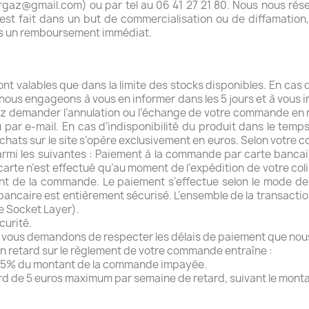
gaz@gmail.com) ou par tel au 06 41 27 21 80. Nous nous rése
 est fait dans un but de commercialisation ou de diffamation,
rons un remboursement immédiat.
t valables que dans la limite des stocks disponibles. En cas d’
ous engageons à vous en informer dans les 5 jours et à vous in
urrez demander l’annulation ou l’échange de votre commande en
u par e-mail. En cas d’indisponibilité du produit dans le tem
achats sur le site s’opère exclusivement en euros. Selon vot
armi les suivantes : Paiement à la commande par carte banca
carte n’est effectué qu’au moment de l’expédition de votre colis
nt de la commande. Le paiement s’effectue selon le mode de 
bancaire est entièrement sécurisé. L’ensemble de la transactio
e Socket Layer).
curité.
ous demandons de respecter les délais de paiement que nous vo
un retard sur le règlement de votre commande entraîne :
 à 25% du montant de la commande impayée.
tard de 5 euros maximum par semaine de retard, suivant le mont