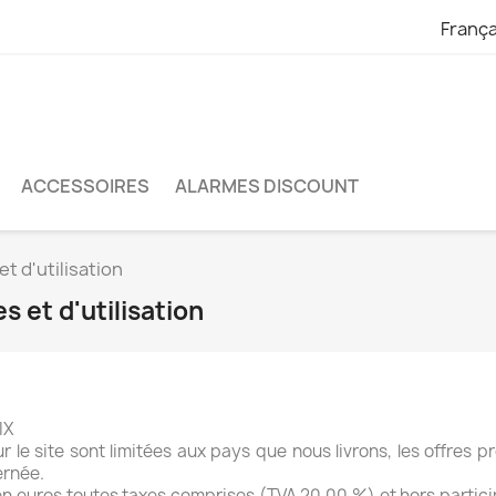
França
ACCESSOIRES
ALARMES DISCOUNT
t d'utilisation
 et d'utilisation
IX
 le site sont limitées aux pays que nous livrons, les offres 
ernée.
 en euros toutes taxes comprises (TVA 20,00 %) et hors partici