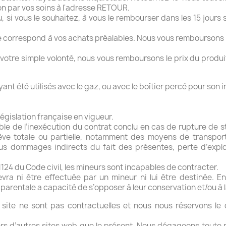
ion par vos soins à l'adresse RETOUR.
si vous le souhaitez, à vous le rembourser dans les 15 jours s
e correspond à vos achats préalables. Nous vous remboursons le p
 votre simple volonté, nous vous remboursons le prix du produit
t été utilisés avec le gaz, ou avec le boîtier percé pour son in
égislation française en vigueur.
e de l’inexécution du contrat conclu en cas de rupture de st
ève totale ou partielle, notamment des moyens de transpor
us dommages indirects du fait des présentes, perte d’exploi
 1124 du Code civil, les mineurs sont incapables de contracter.
 ni être effectuée par un mineur ni lui être destinée. En
é parentale a capacité de s’opposer à leur conservation et/ou à l
site ne sont pas contractuelles et nous nous réservons le d
rs d’autres sites web que le présent. Nous dégageons toute r