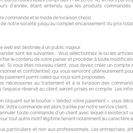
cours d’année, étant entendu que les produits commandés s
otre commande et le mode de livraison choisi.
 de notre société jusqu’au complet encaissement du prix tota
ite web est destinée à un public majeur.
nder sont les suivantes : Vous sélectionnez le ou les articles
ier le contenu de votre panier et procéder à toute modificatio
se). Si vous êtes nouveau client, vous devez créer un compte e
sonnel et confidentiel) qui vous serviront ultérieurement pour 
 de paiement parmi celles qui vous sont proposées.
es nécessaires au traitement et à la livraison des commande
l’espace réservé au client seront prises en compte. Les infor
liquant sur le bouton « Validez votre paiement », vous déclare
. Votre commande est alors traitée par notre service client.
nuler toute commande d’un client avec lequel il existerait un
ur tout autre motif légitime tenant notamment au caractère 
x particuliers et non aux professionnels. Les entreprises, ar