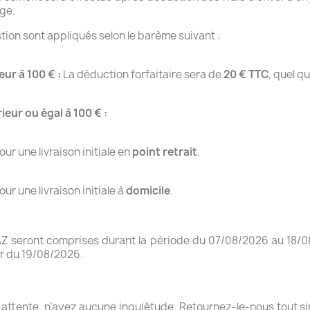
age.
stion sont appliqués selon le barème suivant :
ur à 100 € :
La déduction forfaitaire sera de
20 € TTC
, quel qu
ur ou égal à 100 € :
ur une livraison initiale en
point retrait
.
ur une livraison initiale à
domicile
.
seront comprises durant la période du 07/08/2026 au 18/08/
ir du 19/08/2026.
e attente, n’ayez aucune inquiétude. Retournez-le-nous tout s