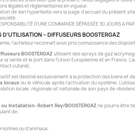
ons légales et réglementaires en vigueur.
ation de lien hypertexte vers la page d’accueil du présent si
société.
SPONSABILITÉ D’UNE COMMANDE DÉPASSÉE 30 JOURS A PARTI
S D’UTILISATION – DIFFUSEURS BOOSTERGAZ
nte, l’acheteur reconnaît avoir pris connaissance des disposit
iffuseurs BOOSTERGAZ
utilisent des sprays de gaz lacrymog
ur la vente et le port dans l’Union Européenne et en France. L'
ontact cutané).
sitif est destiné exclusivement à la protection des biens et d
es locaux
ou le véhicule après l'activation du système. L'utili
gislation locale, régionale et nationale de son pays de réside
ou Installation:
Robert Rey/BOOSTERGAZ
ne pourra être t
ulant de :
personnes ou d'animaux.