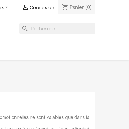
shopping_cart


Panier
(0)
is
Connexion
search
promotionnelles ne sont valables que dans la
pation aux frais d’envoi (sauf cas indiqués)