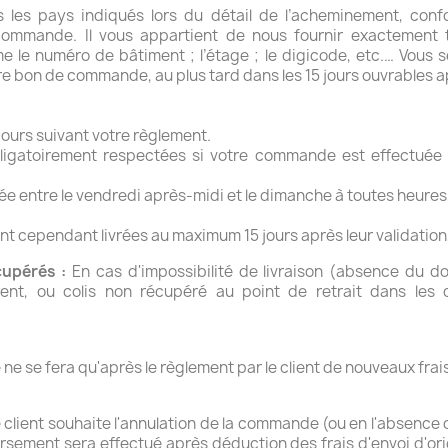
 les pays indiqués lors du détail de l’acheminement, conf
ommande. Il vous appartient de nous fournir exactement t
 numéro de bâtiment ; l’étage ; le digicode, etc.… Vous se
re bon de commande, au plus tard dans les 15 jours ouvrables a
jours suivant votre règlement.
bligatoirement respectées si votre commande est effectuée 
 entre le vendredi après-midi et le dimanche à toutes heures, i
cependant livrées au maximum 15 jours après leur validation, q
cupérés :
En cas d'impossibilité de livraison (absence du do
ient, ou colis non récupéré au point de retrait dans les
ne se fera qu'après le règlement par le client de nouveaux frais
e client souhaite l'annulation de la commande (ou en l'absence 
rsement sera effectué après déduction des frais d'envoi d'ori