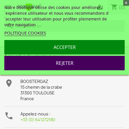
shopping_cart


(0)
Notre boutique utilise des cookies pour améliorer l
´expérience utilisateur et nous vous recommandons d
´accepter leur utilisation pour profiter pleinement de
votre navigation
search
POLITIQUE COOKIES
ACCEPTER
Accueil
Contactez-nous
REJETER
INFORMATIONS

BOOSTERGAZ
15 chemin de la crabe
31300 TOULOUSE
France

Appelez-nous :
+33 (0) 641272180