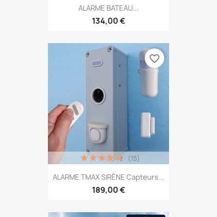
ALARME BATEAU...
134,00 €
favorite_border
(15)
ALARME TMAX SIRÈNE Capteurs...
189,00 €