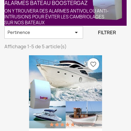
ALARMES BATEAU BOOSTERGAZ
ON Y TROUVERA DES ALARMES ANTIVOL OU ANTI-
INTRUSIONS POUR ÉVITER LES CAMBRIOLAGES
SUR NOS BATEAUX

FILTRER
Pertinence
Affichage 1-5 de 5 article(s)
favorite_border
(4)