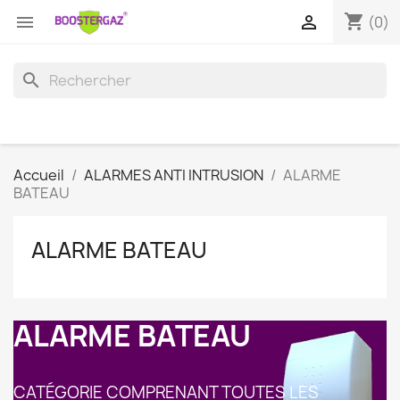
shopping_cart


(0)
search
Accueil
ALARMES ANTI INTRUSION
ALARME
BATEAU
ALARME BATEAU
ALARME BATEAU
CATÉGORIE COMPRENANT TOUTES LES