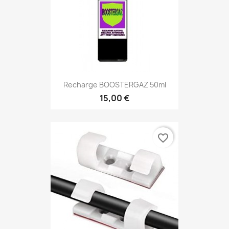
Recharge BOOSTERGAZ 50ml
15,00 €
favorite_border