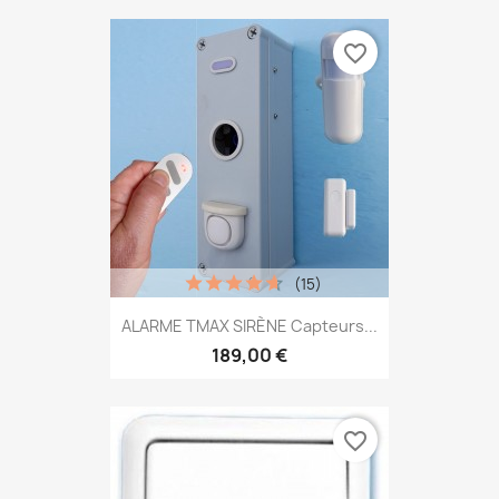
favorite_border
(15)
ALARME TMAX SIRÈNE Capteurs...
189,00 €
favorite_border