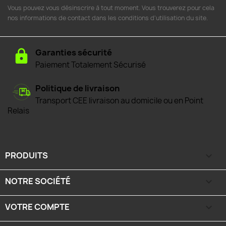
Vous pouvez vous désinscrire à tout moment. Vous trouverez pour cela
nos informations de contact dans les conditions d'utilisation du site.
Garanties sécurité
Paiement Totalement Sécurisé
Politique de livraison
Transport CEE livraison au domicile ou en Point
Relais
PRODUITS

NOTRE SOCIÉTÉ

VOTRE COMPTE
