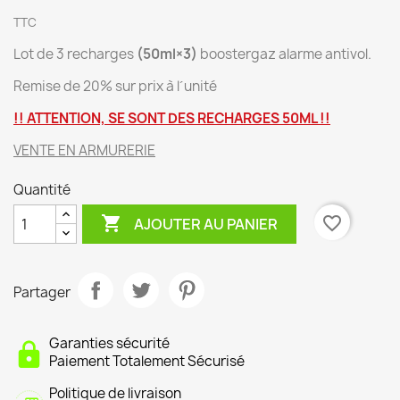
TTC
Lot de 3 recharges
(50ml×3)
boostergaz alarme antivol.
Remise de 20% sur prix à l´unité
!! ATTENTION, SE SONT DES RECHARGES 50ML !!
VENTE EN ARMURERIE
Quantité

favorite_border
AJOUTER AU PANIER
Partager
Garanties sécurité
Paiement Totalement Sécurisé
Politique de livraison