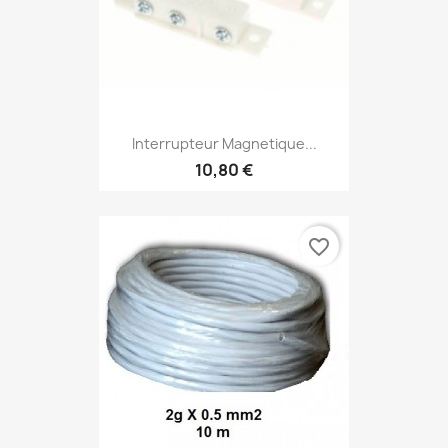
Interrupteur Magnetique...
10,80 €
favorite_border