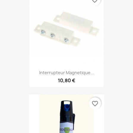
favorite_border
Interrupteur Magnetique...
10,80 €
favorite_border