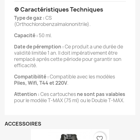
⚙️ Caractéristiques Techniques
Type de gaz :
CS
(Orthochlorobenzalmalononitrile).
Capacité :
50 ml.
Date de péremption :
Ce produit a une durée de
validité limitée 1 an. Il doit impérativement être
remplacé après cette période pour garantir son
efficacité.
Compatibilité :
Compatible avec les modèles
Piles, Wifi, T44 et 220V
.
Attention :
Ces cartouches
ne sont pas valables
pour le modèle T-MAX (75 ml) ou le Double T-MAX.
ACCESSOIRES
favorite_border