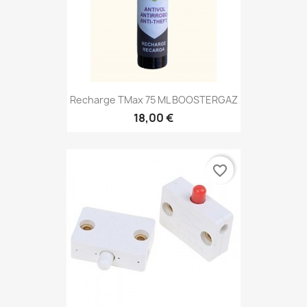
Recharge TMax 75 ML BOOSTERGAZ
18,00 €
favorite_border